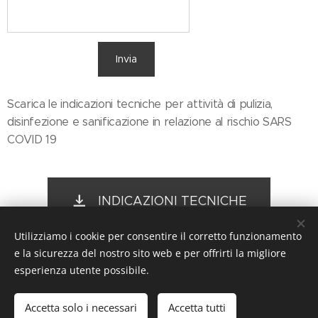
Invia
Scarica le indicazioni tecniche per attività di pulizia,
disinfezione e sanificazione in relazione al rischio SARS
COVID 19
INDICAZIONI TECNICHE
Utilizziamo i cookie per consentire il corretto funzionamento
e la sicurezza del nostro sito web e per offrirti la migliore
esperienza utente possibile.
La Fenicecrv, Via Angelo Masina 9/4, 16144
Genova, +39 3420854750
Accetta solo i necessari
Accetta tutti
Cookies